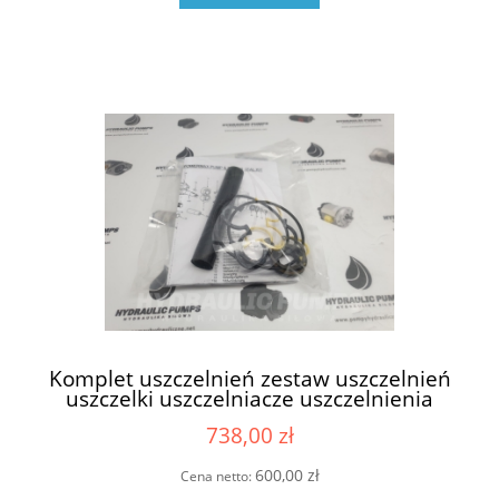
Komplet uszczelnień zestaw uszczelnień
uszczelki uszczelniacze uszczelnienia
uszczelnienie do silnika hydraulicznego
738,00 zł
do silników hydraulicznych Parker Ultra
1PX , 1PPX , 1SX , PAP11 , 1DX zawiera
simmeringi simmering na wał wałek
600,00 zł
Cena netto:
napędowy 17,47 mm NBR