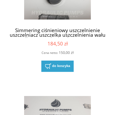
Simmering ciśnieniowy uszczelnienie
uszczelniacz uszczelka uszczelnienia wału
wałka pompy hydraulicznej pomp
184,50 zł
hydraulicznych Parker Ultra 13,45 x 26,97
x 7/5 13,45x26,97x7/5 13.45 x 26.97 x 7/5
13.45x26.97x7/5 CFW 2 B1BAB1SL0,5
150,00 zł
Cena netto:
B1BAB1SL0.5 NBR
do koszyka