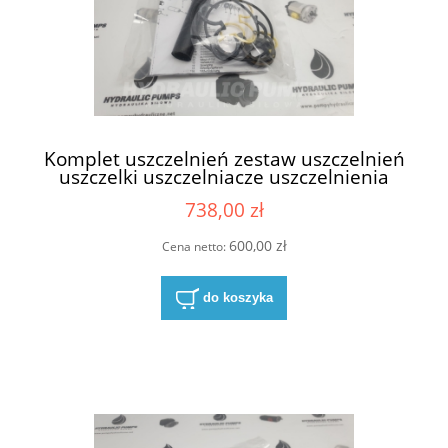
Komplet uszczelnień zestaw uszczelnień
uszczelki uszczelniacze uszczelnienia
uszczelnienie do pompy hydraulicznej do
738,00 zł
pomp hydraulicznych Parker Ultra 1PX ,
1PPX , 1SX , PAP11 , 1DX zawiera
simmeringi simmering na wał wałek
600,00 zł
Cena netto:
napędowy 17,47 mm NBR
do koszyka