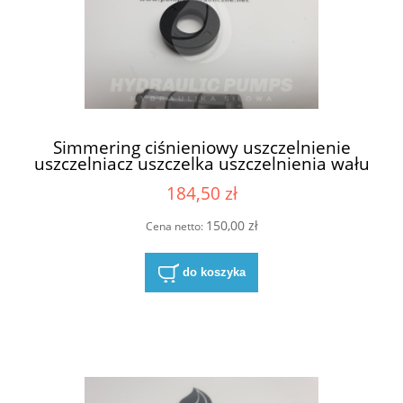
Simmering ciśnieniowy uszczelnienie
uszczelniacz uszczelka uszczelnienia wału
wałka silnika hydraulicznego silników
184,50 zł
hydraulicznych Parker Ultra 13,45 x 26,97
x 7/5 13,45x26,97x7/5 13.45 x 26.97 x 7/5
13.45x26.97x7/5 CFW 2 B1BAB1SL0,5
150,00 zł
Cena netto:
B1BAB1SL0.5 NBR
do koszyka