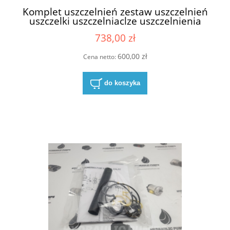
Komplet uszczelnień zestaw uszczelnień
uszczelki uszczelniaclze uszczelnienia
uszczelnienie do pompy hydraulicznej do
738,00 zł
pomp hydraulicznych Parker Utra
PGP511 PGP 511 zawiera simmeringi
simmering na wał wałek napędowy 17,47
600,00 zł
Cena netto:
mm NBR
do koszyka