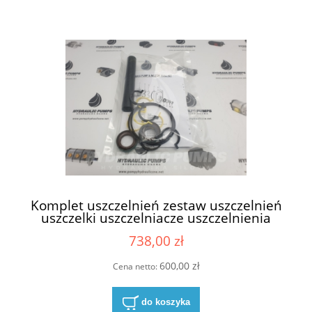
Komplet uszczelnień zestaw uszczelnień
uszczelki uszczelniacze uszczelnienia
uszczelnienie do pompy hydraulicznej do
738,00 zł
pomp hydraulicznych Parker Ultra
PGP511 PGP 511 zawiera simmeringi
simmering Parker P/N 1875 NTI P/N1875
600,00 zł
Cena netto:
NTI wał wałek 3/4" NBR
do koszyka