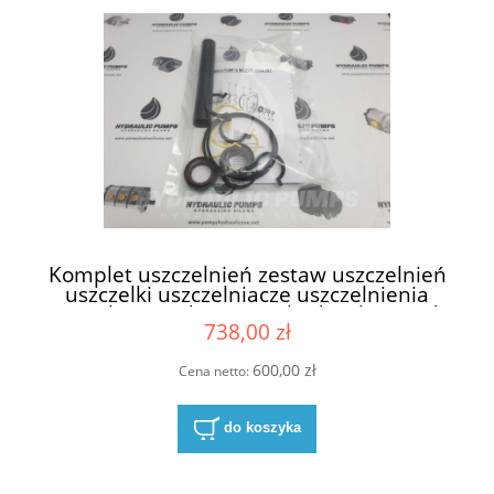
Komplet uszczelnień zestaw uszczelnień
uszczelki uszczelniacze uszczelnienia
uszczelnienie do pompy hydraulicznej do
738,00 zł
pomp hydraulicznych Parker Ultra 1PX ,
1PPX , 1SX zawiera simmeringi simmering
Parker P/N 1875 NTI P/N1875 NTI wał
600,00 zł
Cena netto:
wałek 3/4" NBR
do koszyka