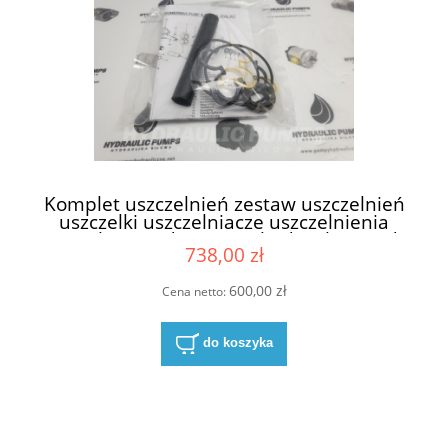
Komplet uszczelnień zestaw uszczelnień
uszczelki uszczelniacze uszczelnienia
uszczelnienie do pompy hydraulicznej do
738,00 zł
pomp hydraulicznych Parker Ultra 1PX ,
1PPX , 1SX , PAP11 , 1DX zawiera
simmeringi simmering na wał wałek
600,00 zł
Cena netto:
napędowy 17.47 mm NBR
do koszyka