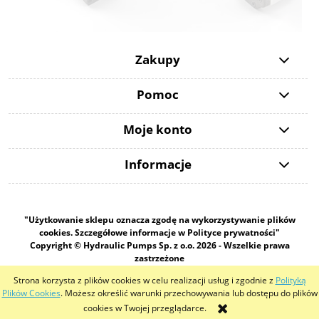
Zakupy
Pomoc
Moje konto
Informacje
"Użytkowanie sklepu oznacza zgodę na wykorzystywanie plików
cookies. Szczegółowe informacje w Polityce prywatności"
Copyright © Hydraulic Pumps Sp. z o.o. 2026 - Wszelkie prawa
zastrzeżone
Strona korzysta z plików cookies w celu realizacji usług i zgodnie z
Polityką
pokaż pełną wersję strony
Plików Cookies
. Możesz określić warunki przechowywania lub dostępu do plików
cookies w Twojej przeglądarce.
Sklep internetowy Shoper.pl