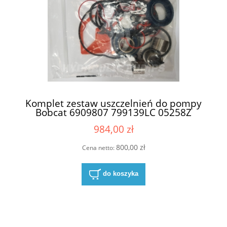
Komplet zestaw uszczelnień do pompy
Bobcat 6909807 799139LC 05258Z
(69224990 , 6924989 , 6924988)
984,00 zł
800,00 zł
Cena netto:
do koszyka