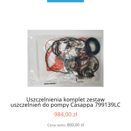
Uszczelnienia komplet zestaw
uszczelnień do pompy Casappa 799139LC
6909807 05258Z (69224990 , 6924989 ,
984,00 zł
6924988)
800,00 zł
Cena netto: