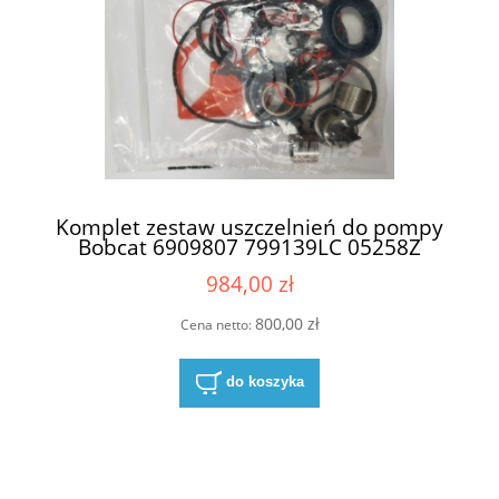
Komplet zestaw uszczelnień do pompy
Bobcat 6909807 799139LC 05258Z
(69224990 , 6924989 , 6924988)
984,00 zł
800,00 zł
Cena netto:
do koszyka