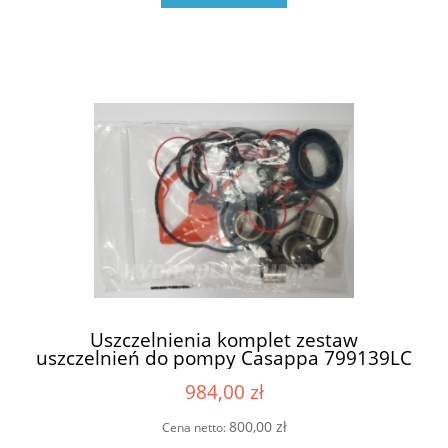
Uszczelnienia komplet zestaw
uszczelnień do pompy Casappa 799139LC
6909807 05258Z (69224990 , 6924989 ,
984,00 zł
6924988)
800,00 zł
Cena netto: