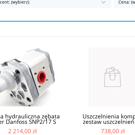
cent: (wybierz)
Cena: (w
 hydrauliczna zębata
Uszczelnienia komp
er Danfoss SNP2/17 S
zestaw uszczelnień
O04 SNP2/17S C004
pomp pompy Casa
2 214,00 zł
738,00 zł
/17S CO04 zamiennik
03580500