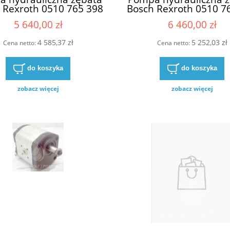
 Rexroth 0510 765 398
Bosch Rexroth 0510 7
765398 0510-765-398
0510768315 0510-76
5 640,00 zł
6 460,00 zł
0510/765/398
0510/768/315
4 585,37 zł
5 252,03 zł
Cena netto:
Cena netto:
do koszyka
do koszyka
zobacz więcej
zobacz więcej