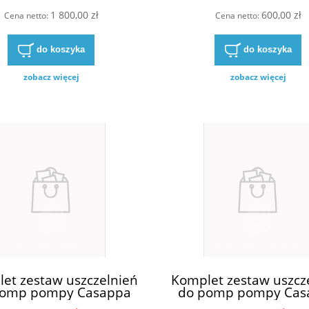
h Rexroth 0510615317
1 800,00 zł
600,00 zł
615 317 0 510 615 317
Cena netto:
Cena netto:
DEUTZ 4309354
do koszyka
do koszyka
zobacz więcej
zobacz więcej
et zestaw uszczelnień
Komplet zestaw uszcz
pomp pompy Casappa
do pomp pompy Cas
30-04S3-05S6-32S3
KP30-83E3-S/D KP30 -