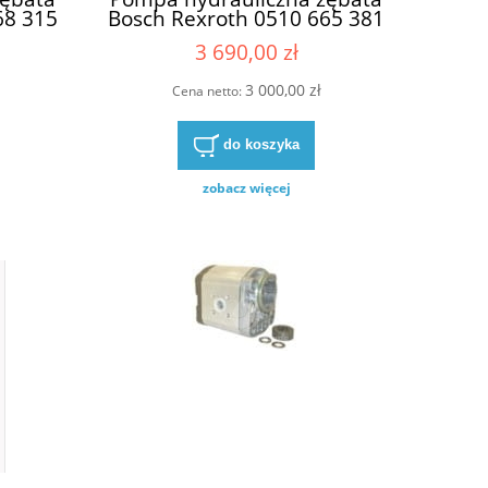
68 315
Bosch Rexroth 0510 665 381
8-315
0510665381 0510-665-381
3 690,00 zł
0510/665/381 0510 665 341
0510665341 0510-665-341
3 000,00 zł
0510/665/341 0510 665 366
Cena netto:
0510665366 0510-665-366
0510/665/366
do koszyka
zobacz więcej