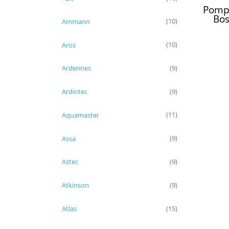
Pompa
Bos
Ammann
(10)
0510
0510/
Aros
(10)
Ardennes
(9)
Ardintec
(9)
Aquamaster
(11)
Assa
(9)
Astec
(9)
Atkinson
(9)
Atlas
(15)