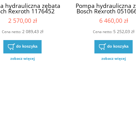
 hydrauliczna zębata
Pompa hydrauliczna 
ch Rexroth 1176452
Bosch Rexroth 05106
615318 0510 615 318
0510 665 406 0510/6
2 570,00 zł
6 460,00 zł
615/318 0510-615-318
0510-665-406
SNP2A19LKLBB
ZFFFS11/16+8+5,5 L
2 089,43 zł
5 252,03 zł
Cena netto:
Cena netto:
do koszyka
do koszyka
zobacz więcej
zobacz więcej