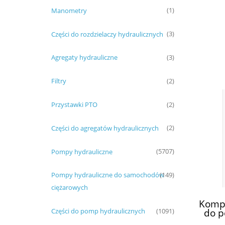
Boisc
Manometry
(1)
0510 
Części do rozdzielaczy hydraulicznych
(3)
Agregaty hydrauliczne
(3)
Filtry
(2)
Przystawki PTO
(2)
Części do agregatów hydraulicznych
(2)
Pompy hydrauliczne
(5707)
Pompy hydrauliczne do samochodów
(149)
ciężarowych
Kompl
do 
Części do pomp hydraulicznych
(1091)
KP