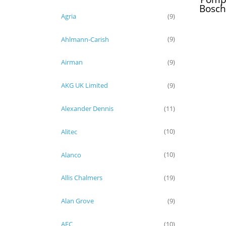
Bosch
0510
Agria
(9)
Ahlmann-Carish
(9)
Airman
(9)
AKG UK Limited
(9)
Alexander Dennis
(11)
Alitec
(10)
Alanco
(10)
Allis Chalmers
(19)
Alan Grove
(9)
AEC
(10)