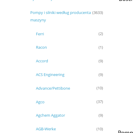
0510 
AZPF
Pompy i silniki według producenta
(3633)
maszyny
Ferri
(2)
Racon
(1)
Accord
(9)
ACS Engineering
(9)
Advance/Pettibone
(10)
Agco
(37)
Agchem Aggator
(9)
AGB-Werke
(10)
Pompa