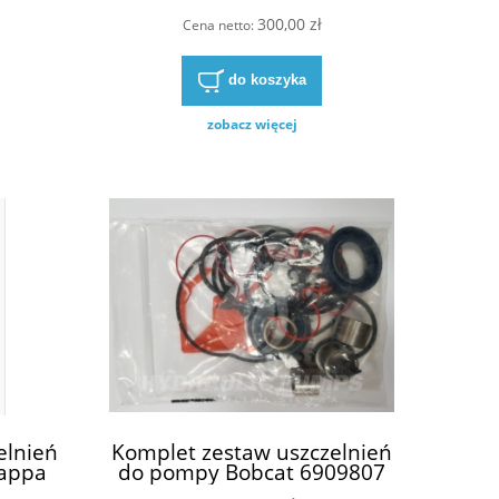
300,00 zł
Cena netto:
do koszyka
zobacz więcej
elnień
Komplet zestaw uszczelnień
appa
do pompy Bobcat 6909807
 83E3
799139LC 05258Z