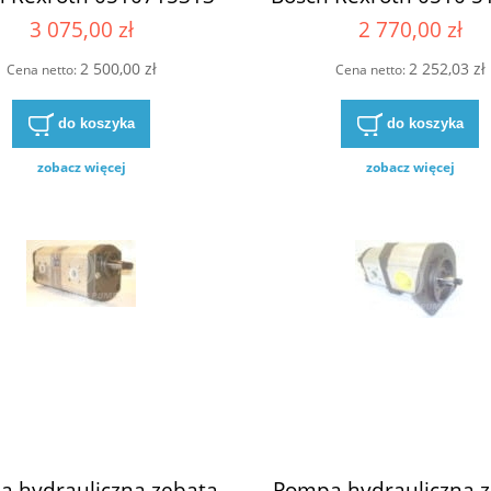
715 313 0 510 715 313
0510515320 0510/51
3 075,00 zł
2 770,00 zł
-21-022LFP20PB-S0040
0510-515-320
2 500,00 zł
2 252,03 zł
Cena netto:
Cena netto:
do koszyka
do koszyka
zobacz więcej
zobacz więcej
 hydrauliczna zębata
Pompa hydrauliczna 