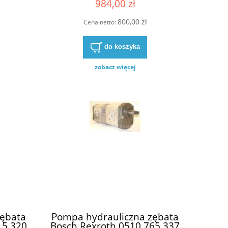
984,00 zł
(69224990 , 6924989 ,
6924988)
800,00 zł
Cena netto:
do koszyka
zobacz więcej
zębata
Pompa hydrauliczna zębata
15 320
Bosch Rexroth 0510 765 337