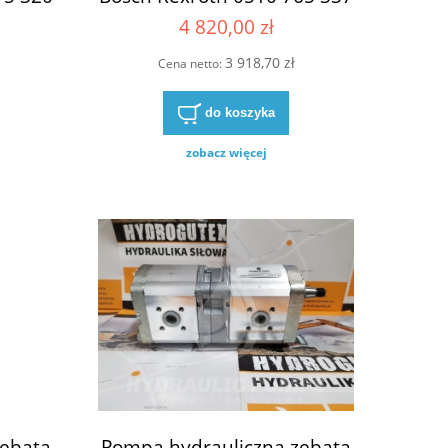
5/320
0510765337 0510-765-337
4 820,00 zł
0510/765/337
3 918,70 zł
Cena netto:
do koszyka
zobacz więcej
zębata
Pompa hydrauliczna zębata