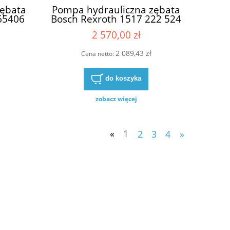
zębata
Pompa hydrauliczna zębata
65406
Bosch Rexroth 1517 222 524
65/406
1517222524 1517-222-524
2 570,00 zł
1517/222/524
212/1
2 089,43 zł
Cena netto:
do koszyka
zobacz więcej
«
1
2
3
4
»