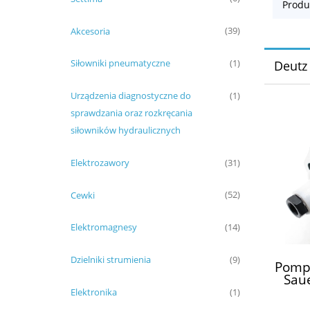
Produ
Akcesoria
(39)
Siłowniki pneumatyczne
(1)
Deutz
Urządzenia diagnostyczne do
(1)
sprawdzania oraz rozkręcania
siłowników hydraulicznych
Elektrozawory
(31)
Cewki
(52)
Elektromagnesy
(14)
Dzielniki strumienia
(9)
Pompa
Sau
C
Elektronika
(1)
SNP2