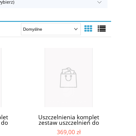
ybierz)
let
Uszczelnienia komplet
 do
zestaw uszczelnień do
ppa
pomp pompy Casappa KP20
369,00 zł
S/D