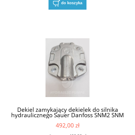
do koszyka
Dekiel zamykający dekielek do silnika
hydraulicznego Sauer Danfoss SNM2 SNM
2 grupa 2 pokrywa SNM2 SNM 2
492,00 zł
pokrywka SNM2 SNM2 z drenażem od
góry górnym 7/8