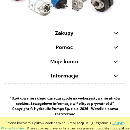
Zakupy
Pomoc
Moje konto
Informacje
"Użytkowanie sklepu oznacza zgodę na wykorzystywanie plików
cookies. Szczegółowe informacje w Polityce prywatności"
Copyright © Hydraulic Pumps Sp. z o.o. 2026 - Wszelkie prawa
zastrzeżone
Strona korzysta z plików cookies w celu realizacji usług i zgodnie z
Polityką
pokaż pełną wersję strony
Plików Cookies
. Możesz określić warunki przechowywania lub dostępu do plików