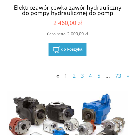
Elektrozawór cewka zawór hydrauliczny
do pompy hydraulicznej do pomp
hydraulicznych Linde MSM
2 460,00 zł
GAAX035F20D25 24V S1 24 V 2053214
2 000,00 zł
Cena netto:
do koszyka
«
1
2
3
4
5
...
73
»