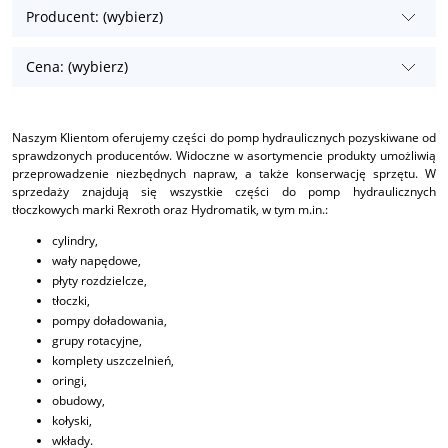
Producent: (wybierz)
Cena: (wybierz)
Naszym Klientom oferujemy części do pomp hydraulicznych pozyskiwane od
sprawdzonych producentów. Widoczne w asortymencie produkty umożliwią
przeprowadzenie niezbędnych napraw, a także konserwację sprzętu. W
sprzedaży znajdują się wszystkie części do pomp hydraulicznych
tłoczkowych marki Rexroth oraz Hydromatik, w tym m.in.:
cylindry,
wały napędowe,
płyty rozdzielcze,
tłoczki,
pompy doładowania,
grupy rotacyjne,
komplety uszczelnień,
oringi,
obudowy,
kołyski,
wkłady.