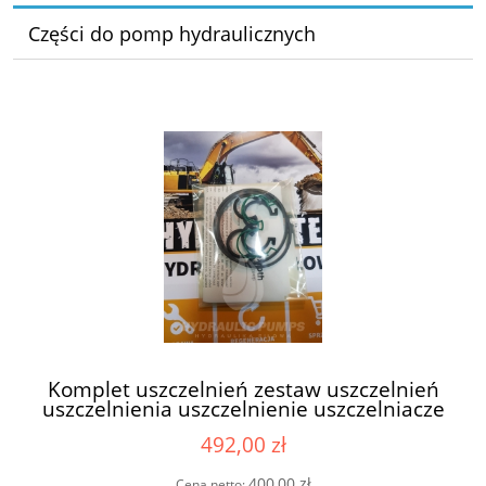
Części do pomp hydraulicznych
Komplet uszczelnień zestaw uszczelnień
uszczelnienia uszczelnienie uszczelniacze
uszczelki do pompy hydraulicznej do
492,00 zł
pomp hydraulicznych Bosch Rexroth
1517010232 1517 010 232 1 517 010 232
400,00 zł
Cena netto: