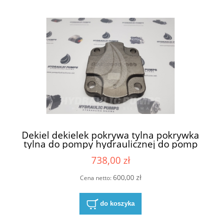
Dekiel dekielek pokrywa tylna pokrywka
tylna do pompy hydraulicznej do pomp
hydraulicznych Parker 3339110327
738,00 zł
P17XA193BE**25-96 333 3000 000
3333000000
600,00 zł
Cena netto:
do koszyka