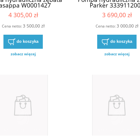
asappa W0001427
Parker 33391120
0.16S0-95B6-LMLA/BC-
P17A296BEEK38-
4 305,00 zł
3 690,00 zł
8 (H.P.) (L101) (8/10)
P) WSP20,16S0-95B6-
3 500,00 zł
3 000,00 zł
/BC-N-V8 (H.P.) (L101)
Cena netto:
Cena netto:
/10) (GSP) 8433579
do koszyka
do koszyka
zobacz więcej
zobacz więcej