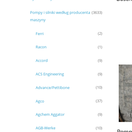
0510
Pompy i silniki według producenta
(3633)
maszyny
Ferri
(2)
Racon
(1)
Accord
(9)
ACS Engineering
(9)
Advance/Pettibone
(10)
Agco
(37)
Agchem Aggator
(9)
AGB-Werke
(10)
Pompa