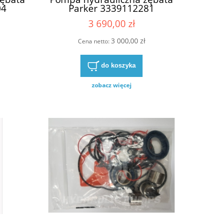
04
Parker 3339112281
65
PGP517A0380AD1H3NJ9J8B1B1
3 690,00 zł
3 000,00 zł
Cena netto:
do koszyka
zobacz więcej