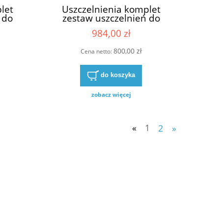
let
Uszczelnienia komplet
 do
zestaw uszczelnień do
ka
pompy Casappa 799139LC
984,00 zł
R/B/L
6909807 05258Z (69224990
, 6924989 , 6924988)
800,00 zł
Cena netto:
do koszyka
zobacz więcej
«
1
2
»