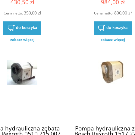
430,50 zł
984,00 zł
(69224990 , 692498
6924988)
350,00 zł
800,00 zł
Cena netto:
Cena netto:
do koszyka
do koszyka
zobacz więcej
zobacz więcej
 hydrauliczna zębata
Pompa hydrauliczna 
 Rexroth 0510 715 007
Bosch Rexroth 1517 2