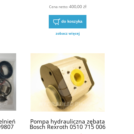
400,00 zł
Cena netto:
do koszyka
zobacz więcej
elnień
Pompa hydrauliczna zębata
09807
Bosch Rexroth 0510 715 006
Z
0 510 715 006 0510715006