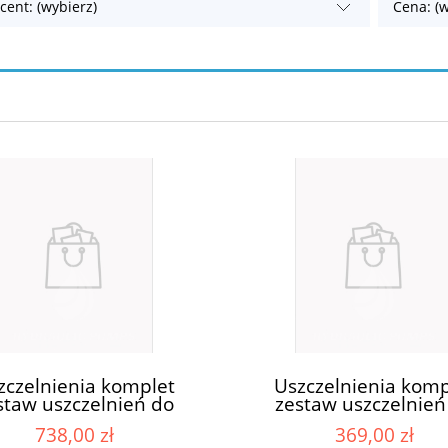
cent: (wybierz)
Cena: (w
zczelnienia komplet
Uszczelnienia komp
staw uszczelnień do
zestaw uszczelnień
mp pompy Casappa
pomp pompy Casappa
738,00 zł
369,00 zł
03580500
S/D