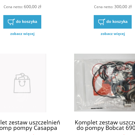
600,00 zł
300,00 zł
Cena netto:
Cena netto:
do koszyka
do koszyka
zobacz więcej
zobacz więcej
et zestaw uszczelnień
Komplet zestaw uszcz
pomp pompy Casappa
do pompy Bobcat 69
-83E3-S/D KP30 - 83E3
799139LC 05258