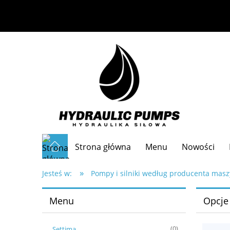
Strona główna
Menu
Nowości
»
Częste pytania
Jesteś w:
Pompy i silniki według producenta mas
Menu
Opcje
Settima
(0)