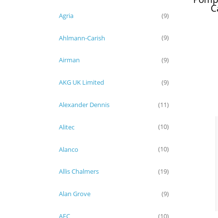
C
WSP2
Agria
(9)
N-V
(GS
Ahlmann-Carish
(9)
LMLA
(8
Airman
(9)
AKG UK Limited
(9)
Alexander Dennis
(11)
Alitec
(10)
Alanco
(10)
Allis Chalmers
(19)
Alan Grove
(9)
AEC
(10)