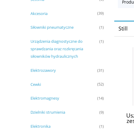
Produ
Akcesoria
(39)
Siłowniki pneumatyczne
(1)
Still
Urządzenia diagnostyczne do
(1)
sprawdzania oraz rozkręcania
siłowników hydraulicznych
Elektrozawory
(31)
Cewki
(52)
Elektromagnesy
(14)
Dzielniki strumienia
(9)
Us
ze
po
Elektronika
(1)