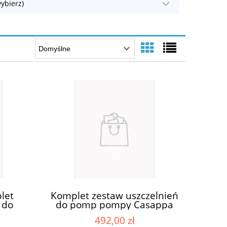
ybierz)
let
Komplet zestaw uszczelnień
 do
do pomp pompy Casappa
 KP20
KP30-04S3-05S6-32S3
492,00 zł