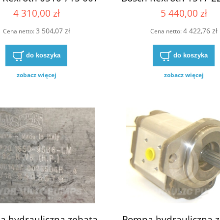
715007 0510-715-007
1517222318 1517/22
4 310,00 zł
5 440,00 zł
0510/715/007
1517-222-318 521
3 504,07 zł
4 422,76 zł
Cena netto:
Cena netto:
do koszyka
do koszyka
zobacz więcej
zobacz więcej
 hydrauliczna zębata
Pompa hydrauliczna 