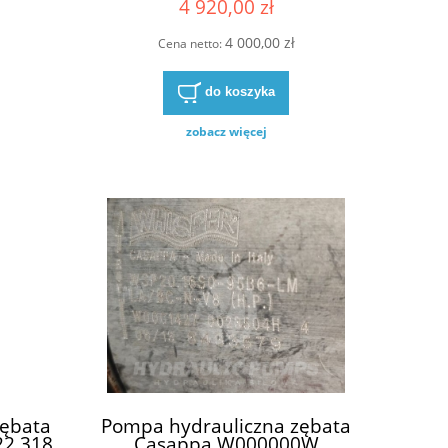
4 920,00 zł
9 ,
AZPN-11-025RNM20MB
4 000,00 zł
Cena netto:
do koszyka
zobacz więcej
zębata
Pompa hydrauliczna zębata
22 318
Casappa W000000W