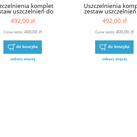
zczelnienia komplet
Uszczelnienia komp
staw uszczelnień do
zestaw uszczelnień
mp pompy Casappa
pomp pompy silni
492,00 zł
492,00 zł
KP30-84E4-S/D
Casappa KP30-83E3-
400,00 zł
400,00 zł
Cena netto:
Cena netto:
do koszyka
do koszyka
zobacz więcej
zobacz więcej