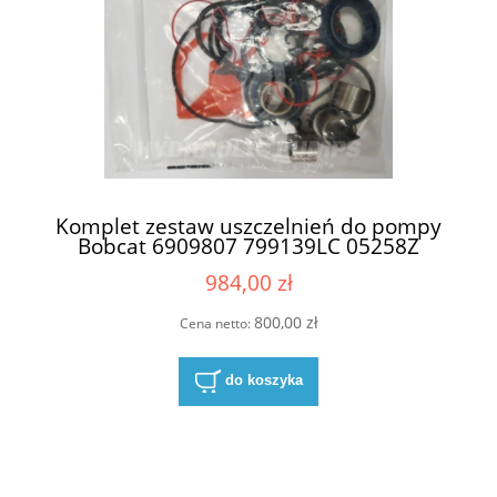
Komplet zestaw uszczelnień do pompy
Bobcat 6909807 799139LC 05258Z
(69224990 , 6924989 , 6924988)
984,00 zł
800,00 zł
Cena netto:
do koszyka