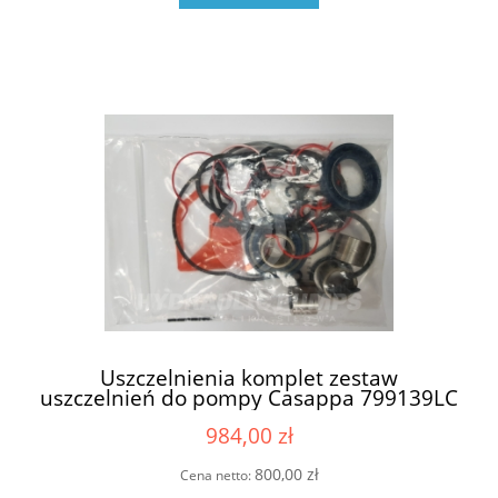
Uszczelnienia komplet zestaw
uszczelnień do pompy Casappa 799139LC
6909807 05258Z (69224990 , 6924989 ,
984,00 zł
6924988)
800,00 zł
Cena netto: