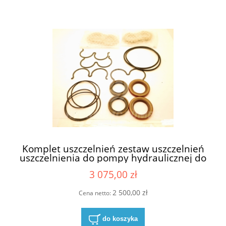
Komplet uszczelnień zestaw uszczelnień
uszczelnienia do pompy hydraulicznej do
pomp hydraulicznych David Brown
3 075,00 zł
Hydreco 147308
X1A503350335027/147308/1C X5 seria X5
- do pomp dwusekcyjnych pompy
2 500,00 zł
Cena netto:
dwusekcyjnej
do koszyka