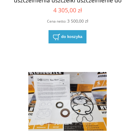
uszczelnienia uszczelki uszczelnienie do
pompy hydrauliczna do pomp
4 305,00 zł
hydraulicznych Hydreco David Brown
X1A506350415041/161401/1C 161401
3 500,00 zł
Cena netto:
do koszyka