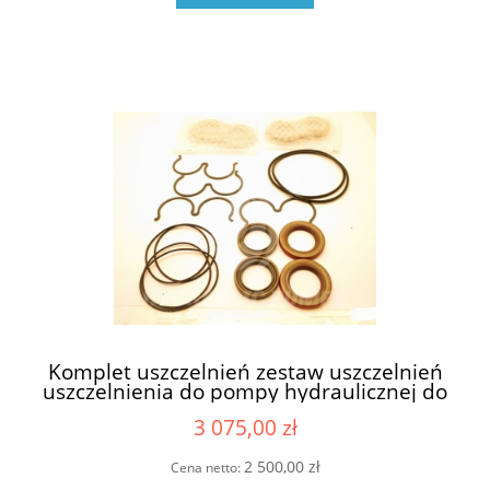
Komplet uszczelnień zestaw uszczelnień
uszczelnienia do pompy hydraulicznej do
pomp hydraulicznych David Brown
3 075,00 zł
Hydreco 161404 X1A50295029/161404/1A
X5 seria X5 - do pomp dwusekcyjnych
pompy dwusekcyjnej
2 500,00 zł
Cena netto: