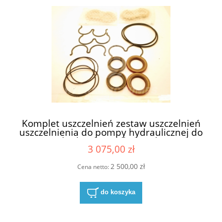
Komplet uszczelnień zestaw uszczelnień
uszczelnienia do pompy hydraulicznej do
pomp hydraulicznych David Brown
3 075,00 zł
Hydreco X1A504650335033/124003/1C
124003 X5 seria X5 - do pomp
trzysekcyjnych do pompy trzysekcyjnej
2 500,00 zł
Cena netto:
do koszyka