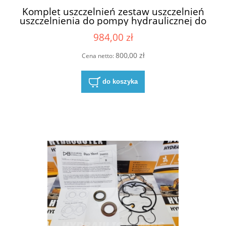
Komplet uszczelnień zestaw uszczelnień
uszczelnienia do pompy hydraulicznej do
pomp hydraulicznych Hydreco David
984,00 zł
Brown P2CP22131610C318 A0222452031
800,00 zł
Cena netto:
do koszyka