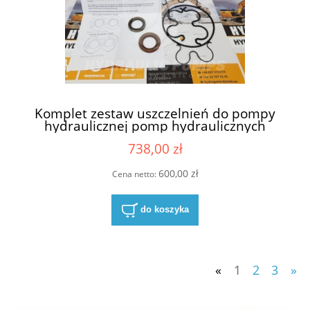
Komplet zestaw uszczelnień do pompy
hydraulicznej pomp hydraulicznych
Hydreco David Brown seria 2200
738,00 zł
600,00 zł
Cena netto:
do koszyka
«
1
2
3
»