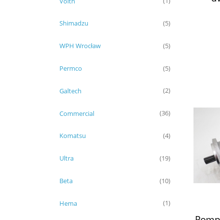
Voith
(1)
WQ09
Shimadzu
(5)
WPH Wrocław
(5)
Permco
(5)
Galtech
(2)
Commercial
(36)
Komatsu
(4)
Ultra
(19)
Beta
(10)
Hema
(1)
Pompa