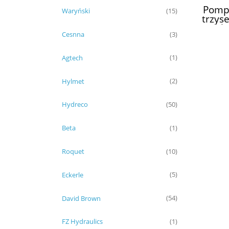
Pompa
Waryński
(15)
trzys
Bob
Cesnna
(3)
6672
Agtech
(1)
Hylmet
(2)
Hydreco
(50)
Beta
(1)
Roquet
(10)
Eckerle
(5)
David Brown
(54)
FZ Hydraulics
(1)