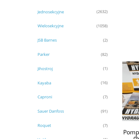
Jednosekcyjne
(2632)
Wielosekcyjne
(1058)
JSB Barnes
(2)
Parker
(82)
Jihostroj
(1)
Kayaba
(16)
Caproni
(7)
Sauer Danfoss
(91)
Roquet
(7)
Pompa
d