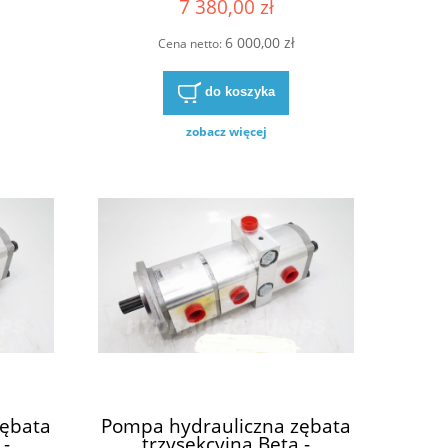
7 380,00 zł
6 000,00 zł
Cena netto:
do koszyka
zobacz więcej
zębata
Pompa hydrauliczna zębata
 -
trzysekcyjna Beta -