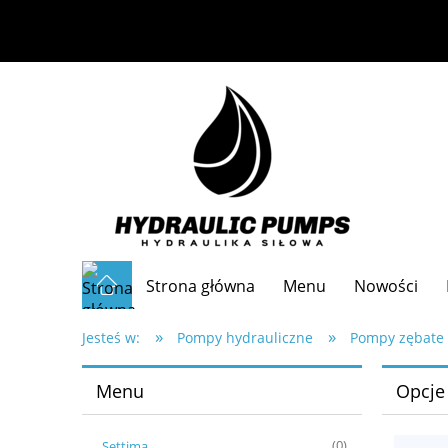
Strona główna
Menu
Nowości
»
»
Częste pytania
Jesteś w:
Pompy hydrauliczne
Pompy zębate
Menu
Opcje
Settima
(0)