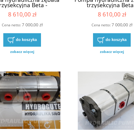
rzysekcyjna Beta -
trzysekcyjna Beta
ennik Haldex Bobcat
zamiennik Haldex B
8 610,00 zł
8 610,00 zł
6675785
6676970
7 000,00 zł
7 000,00 zł
Cena netto:
Cena netto:
do koszyka
do koszyka
zobacz więcej
zobacz więcej