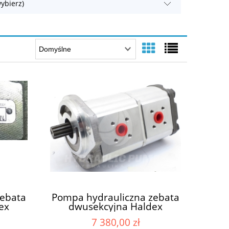
ybierz)
zebata
Pompa hydrauliczna zebata
ex
dwusekcyjna Haldex
5
WQ09A2 1920205 14673440
7 380,00 zł