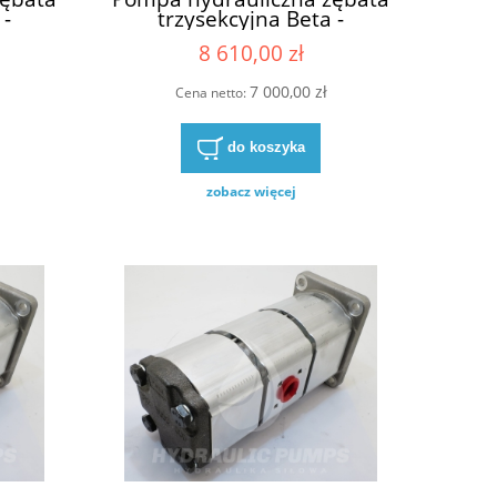
 -
trzysekcyjna Beta -
obcat
zamiennik Haldex Bobcat
8 610,00 zł
6676971
7 000,00 zł
Cena netto:
do koszyka
zobacz więcej