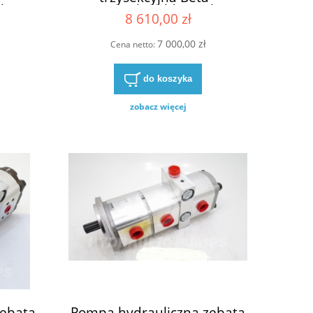
obcat
zamiennik Haldex Bobcat
8 610,00 zł
6674941
7 000,00 zł
Cena netto:
do koszyka
zobacz więcej
zębata
Pompa hydrauliczna zębata