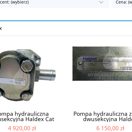
cent: (wybierz)
Cena: (w
x
ompa hydrauliczna
Pompa hydrauliczna 
sekcyjna Haldex Cat
dwusekcyjna Hald
9-7181 J.S. BARNES
WQ09A2 192013
4 920,00 zł
6 150,00 zł
11994158