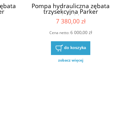
zębata
Pompa hydrauliczna zębata
er
trzysekcyjna Parker
01069
zamiennik Haldex W9A3-
7 380,00 zł
A3-08-
7.5-7.5-05R W9A3-7,5-7,5-
-5,5R
05R W9A3-7.5-7.5-05 R
6 000,00 zł
3-08-
W9A3-7,5-7,5-05 R
Cena netto:
5.5 R
do koszyka
zobacz więcej