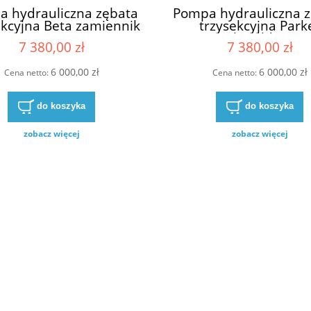
 hydrauliczna zębata
Pompa hydrauliczna 
ekcyjna Beta zamiennik
trzysekcyjna Park
cat 6665107 6668698
zamiennik Haldex 18
7 380,00 zł
7 380,00 zł
075 do maszyn Bobcat
W9A3-08-08-5,5-R W9
X225 X325 X328
08-5.5-R W9A3-08-08
6 000,00 zł
6 000,00 zł
W9A3-08-08-5.5R W9A
Cena netto:
Cena netto:
08-5,5 R W9A3-08-08-
do koszyka
do koszyka
zobacz więcej
zobacz więcej