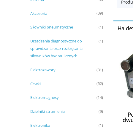
Produ
Akcesoria
(39)
Siłowniki pneumatyczne
(1)
Halde
Urządzenia diagnostyczne do
(1)
sprawdzania oraz rozkręcania
siłowników hydraulicznych
Elektrozawory
(31)
Cewki
(52)
Elektromagnesy
(14)
Dzielniki strumienia
(9)
P
dwu
15
Elektronika
(1)