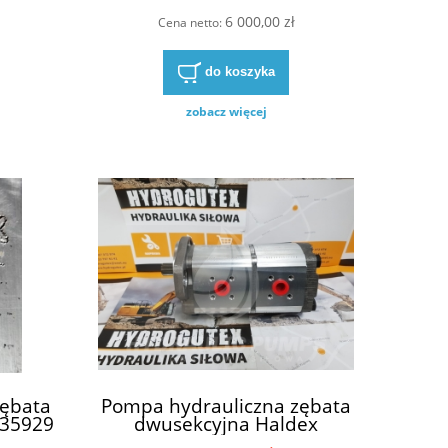
6 000,00 zł
Cena netto:
do koszyka
zobacz więcej
zębata
Pompa hydrauliczna zębata
135929
dwusekcyjna Haldex
WQ09A2 1920205 14673440