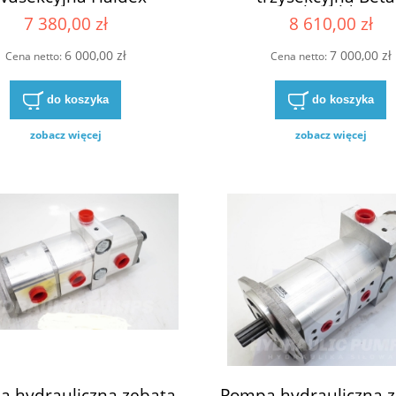
A2 1920226 14385222
zamiennik Haldex B
7 380,00 zł
8 610,00 zł
6672074
6 000,00 zł
7 000,00 zł
Cena netto:
Cena netto:
do koszyka
do koszyka
zobacz więcej
zobacz więcej
 hydrauliczna zębata
Pompa hydrauliczna 