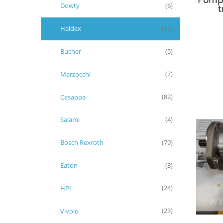
Dowty
t
(6)
zami
Haldex
(15)
Bucher
(5)
Marzocchi
(7)
Casappa
(82)
Salami
(4)
Bosch Rexroth
(79)
Eaton
(3)
HPI
(24)
Vivolo
(23)