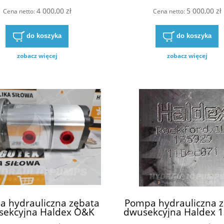
4 000,00 zł
5 000,00 zł
Cena netto:
Cena netto:
do koszyka
do koszyka
zobacz więcej
zobacz więcej
 hydrauliczna zębata
Pompa hydrauliczna 
sekcyjna Haldex O&K
dwusekcyjna Haldex 
817 020514414 - WHP