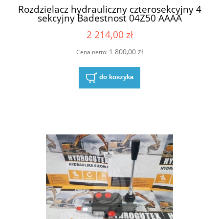
Rozdzielacz hydrauliczny czterosekcyjny 4
sekcyjny Badestnost 04Z50 AAAA
ES324VDCG 04Z50AAAAES324VDCG
2 214,00 zł
04Z50 AAAA ES3 24V DC G z cewkami 24V
sterowany elektrycznie napięciem 24V
przepływ 50 litrów /min
1 800,00 zł
Cena netto:
do koszyka