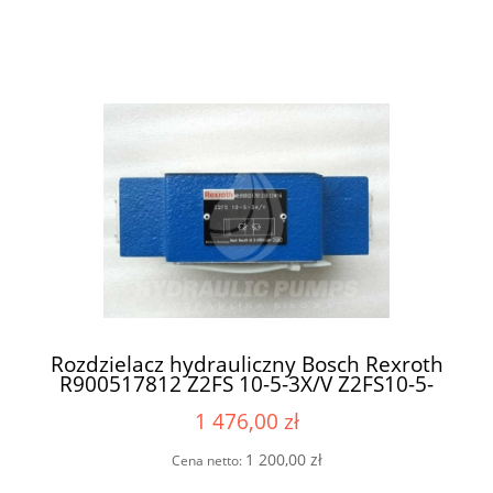
Rozdzielacz hydrauliczny Bosch Rexroth
R900517812 Z2FS 10-5-3X/V Z2FS10-5-
3X/V Z2FS10-5-34/V Z2FS 10-5-34/V
1 476,00 zł
1 200,00 zł
Cena netto: