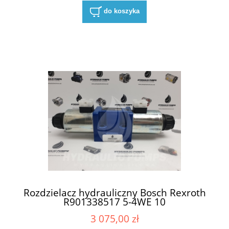
do koszyka
Rozdzielacz hydrauliczny Bosch Rexroth
R901338517 5-4WE 10
J5X/EG24N9K4/A08M 5-
3 075,00 zł
4WE10J5X/EG24N9K4/A08M 5-4WE 10