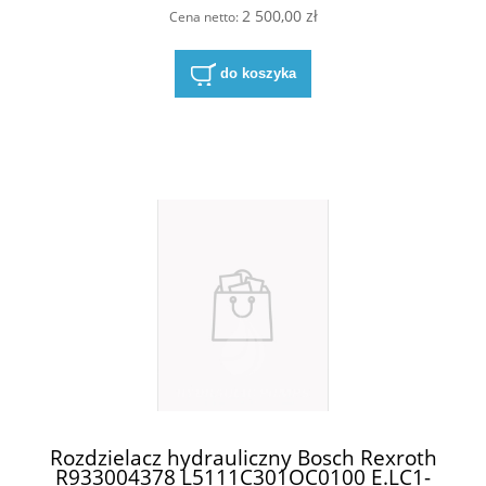
J5X/EG24N9K4/A08M 5-4WE 10
J50/EG24N9K4/A08M 5-
2 500,00 zł
Cena netto:
4WE10J50/EG24N9K4/A08M
do koszyka
Rozdzielacz hydrauliczny Bosch Rexroth
R933004378 L5111C301OC0100 E.LC1-