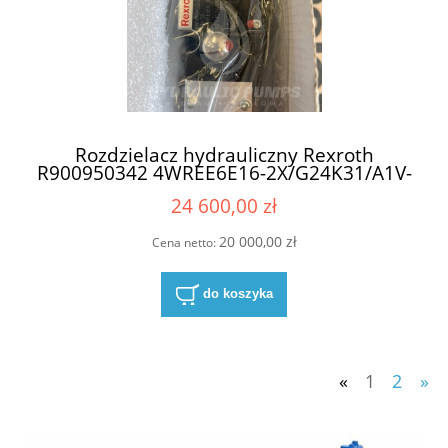
Rozdzielacz hydrauliczny Rexroth
R900950342 4WREE6E16-2X/G24K31/A1V-
655
24 600,00 zł
20 000,00 zł
Cena netto:
do koszyka
«
1
2
»