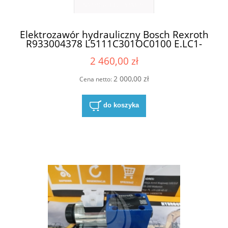
Elektrozawór hydrauliczny Bosch Rexroth
R933004378 L5111C301OC0100 E.LC1-
DZ-C301-24DC-SC-N (1)
2 460,00 zł
2 000,00 zł
Cena netto:
do koszyka