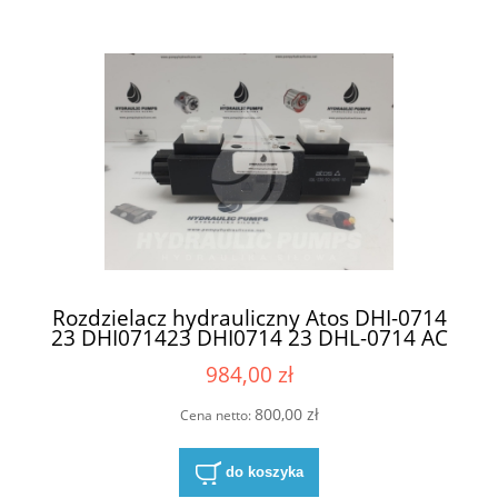
Rozdzielacz hydrauliczny Atos DHI-0714
23 DHI071423 DHI0714 23 DHL-0714 AC
1X DHL-0714 AC 10 + cewki Atos COL-
984,00 zł
230/50/60AC/10
800,00 zł
Cena netto:
do koszyka