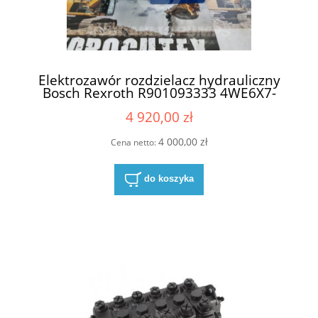
Elektrozawór rozdzielacz hydrauliczny
Bosch Rexroth R901093333 4WE6X7-
62/EG24N9K4/ZV 4WE6X7-
4 920,00 zł
6X/EG24N9K4/ZV 4WE 6 X7-
6X/EG24N9K4/ZV
4 000,00 zł
Cena netto:
do koszyka