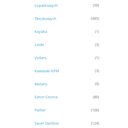
Łopatkowych
(50)
Tłoczkowych
(485)
Kayaba
(1)
Linde
(3)
Vickers
(1)
Kawasaki KPM
(3)
Metaris
(9)
Eaton Cessna
(80)
Parker
(106)
Sauer Danfoss
(124)