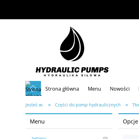
Strona główna
Menu
Nowości
»
»
Częste pytania
Jesteś w:
Części do pomp hydraulicznych
Tł
Menu
Opcje
Settima
(0)