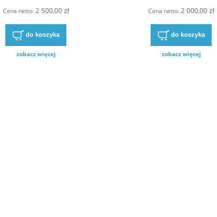
Rexroth
Rexroth R9024174
2 500,00 zł
2 000,00 zł
10VSO45DFEH/31R-
Cena netto:
Cena netto:
PRA12KD3
10VS045DFEH/31R-
do koszyka
do koszyka
A12KD3 R902411593
zobacz więcej
zobacz więcej