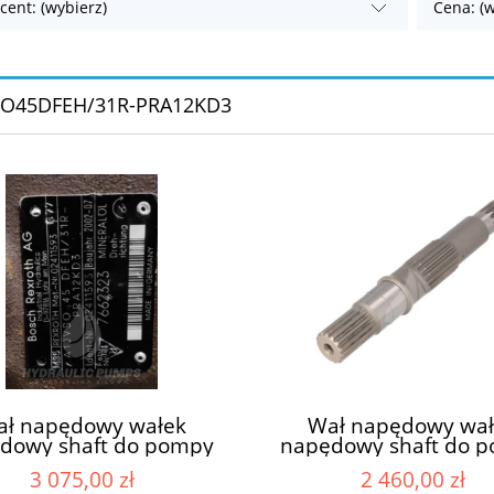
cent: (wybierz)
Cena: (w
O45DFEH/31R-PRA12KD3
ał napędowy wałek
Wał napędowy wał
dowy shaft do pompy
napędowy shaft do 
draulicznej do pomp
hydraulicznej do p
3 075,00 zł
2 460,00 zł
draulicznych Bosch
hydraulicznych Bo