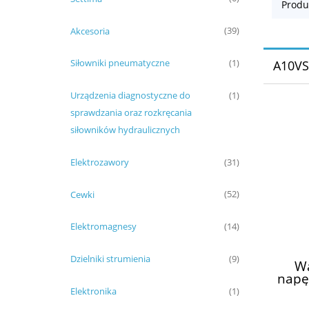
Produ
Akcesoria
(39)
Siłowniki pneumatyczne
(1)
A10VS
Urządzenia diagnostyczne do
(1)
sprawdzania oraz rozkręcania
siłowników hydraulicznych
Elektrozawory
(31)
Cewki
(52)
Elektromagnesy
(14)
Dzielniki strumienia
(9)
W
napę
hy
Elektronika
(1)
hy