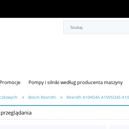
Promocje
Pompy i silniki według producenta maszyny
»
»
oczkowych
Bosch Rexroth
Rexroth A10VO45 A10VSO45 A10
 przeglądania