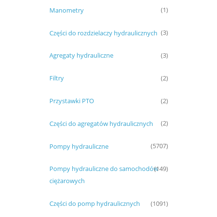
Manometry
(1)
A
A
Części do rozdzielaczy hydraulicznych
(3)
PR
Agregaty hydrauliczne
(3)
Filtry
(2)
Przystawki PTO
(2)
Części do agregatów hydraulicznych
(2)
Pompy hydrauliczne
(5707)
Pompy hydrauliczne do samochodów
(149)
ciężarowych
Części do pomp hydraulicznych
(1091)