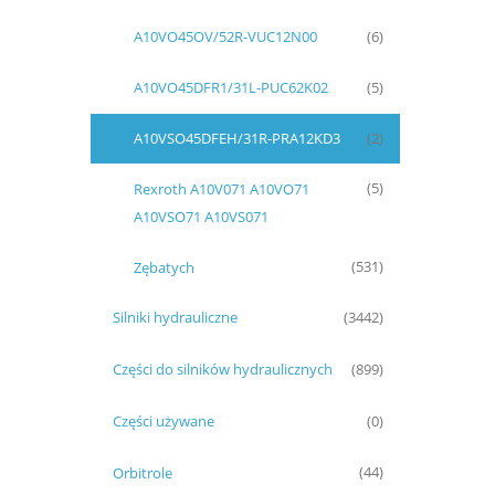
A10VO45OV/52R-VUC12N00
(6)
A10VO45DFR1/31L-PUC62K02
(5)
A10VSO45DFEH/31R-PRA12KD3
(2)
Rexroth A10V071 A10VO71
(5)
A10VSO71 A10VS071
Zębatych
(531)
Silniki hydrauliczne
(3442)
Części do silników hydraulicznych
(899)
Części używane
(0)
Orbitrole
(44)