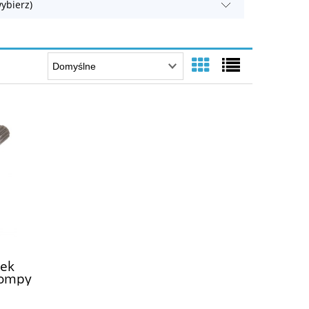
ybierz)
ek
pompy
omp
sch