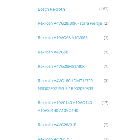
Bosch Rexroth
(162)
Rexroth A4VG28/30R - stara wersja
(2)
Rexroth A10VO63 A10V063
(1)
Rexroth A4VG56
(1)
Rexroth A4VG28MS1/30R
(1)
Rexroth A4VG180HDMT1/32R-
(3)
NSD02F021SG-S / R902039393
Rexroth A10V0140 A10VO140
(17)
A10VS0140 A10VO140
Rexroth A4VG28/31R
(2)
Rexroth A4VG125
(2)