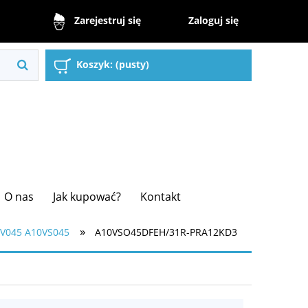
Zaloguj się
Zarejestruj się
Koszyk:
(pusty)
O nas
Jak kupować?
Kontakt
»
V045 A10VS045
A10VSO45DFEH/31R-PRA12KD3