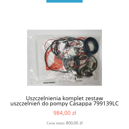
Uszczelnienia komplet zestaw
uszczelnień do pompy Casappa 799139LC
6909807 05258Z (69224990 , 6924989 ,
984,00 zł
6924988)
800,00 zł
Cena netto: