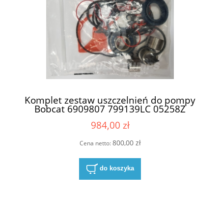
Komplet zestaw uszczelnień do pompy
Bobcat 6909807 799139LC 05258Z
(69224990 , 6924989 , 6924988)
984,00 zł
800,00 zł
Cena netto:
do koszyka