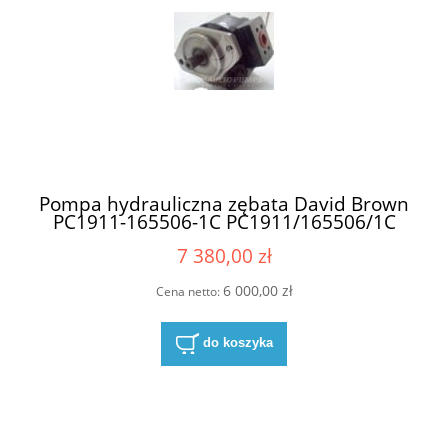
Pompa hydrauliczna zębata David Brown
PC1911-165506-1C PC1911/165506/1C
PC1911 165506 1C PC19111655061C
7 380,00 zł
165506
6 000,00 zł
Cena netto:
do koszyka