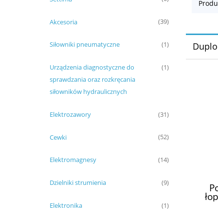
Produ
Akcesoria
(39)
Siłowniki pneumatyczne
(1)
Duplo
Urządzenia diagnostyczne do
(1)
sprawdzania oraz rozkręcania
siłowników hydraulicznych
Elektrozawory
(31)
Cewki
(52)
Elektromagnesy
(14)
Dzielniki strumienia
(9)
P
ło
PVD
Elektronika
(1)