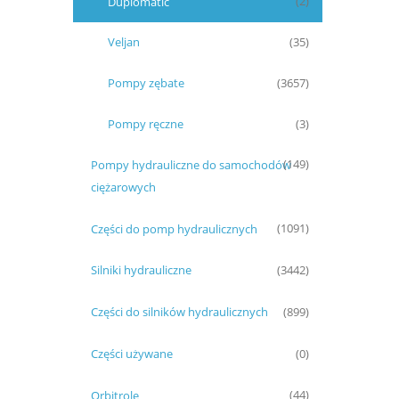
Duplomatic
(2)
Veljan
(35)
Pompy zębate
(3657)
Pompy ręczne
(3)
Pompy hydrauliczne do samochodów
(149)
ciężarowych
Części do pomp hydraulicznych
(1091)
Silniki hydrauliczne
(3442)
Części do silników hydraulicznych
(899)
Części używane
(0)
Orbitrole
(44)