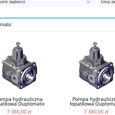
cent: (wybierz)
Cena: (w
matic
ompa hydrauliczna
Pompa hydraulicz
patkowa Duplomatic
łopatkowa Duploma
35-H/30 PVD 35-H/30
RV1D-025PC-R55
7 380,00 zł
7 380,00 zł