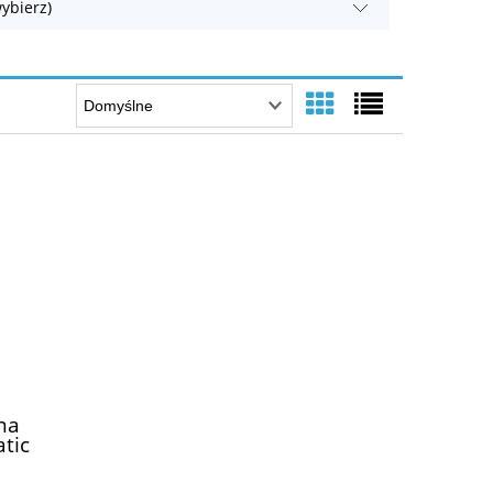
ybierz)
na
tic
B