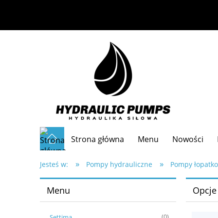
Strona główna
Menu
Nowości
»
»
Częste pytania
Jesteś w:
Pompy hydrauliczne
Pompy łopatk
Menu
Opcje
Settima
(0)