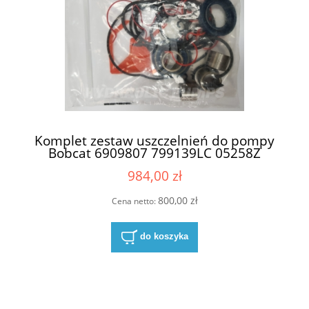
Komplet zestaw uszczelnień do pompy
Bobcat 6909807 799139LC 05258Z
(69224990 , 6924989 , 6924988)
984,00 zł
800,00 zł
Cena netto:
do koszyka