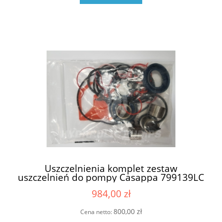
Uszczelnienia komplet zestaw
uszczelnień do pompy Casappa 799139LC
6909807 05258Z (69224990 , 6924989 ,
984,00 zł
6924988)
800,00 zł
Cena netto: