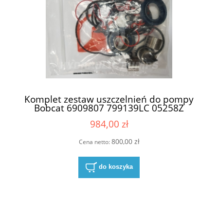
Komplet zestaw uszczelnień do pompy
Bobcat 6909807 799139LC 05258Z
(69224990 , 6924989 , 6924988)
984,00 zł
800,00 zł
Cena netto:
do koszyka