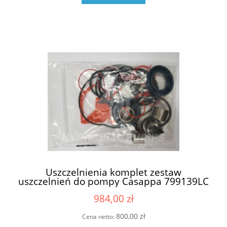
Uszczelnienia komplet zestaw
uszczelnień do pompy Casappa 799139LC
6909807 05258Z (69224990 , 6924989 ,
984,00 zł
6924988)
800,00 zł
Cena netto: