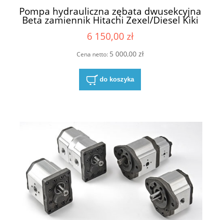
Pompa hydrauliczna zębata dwusekcyjna
Beta zamiennik Hitachi Zexel/Diesel Kiki
307012-6111 307012/6111 307012 6111
6 150,00 zł
3070126111
5 000,00 zł
Cena netto:
do koszyka