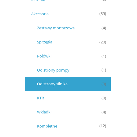
Akcesoria
(39)
Zestawy montażowe
(4)
Sprzęgła
(20)
Połówki
(1)
Od strony pompy
(1)
Od strony silnika
(0)
KTR
(0)
Wkładki
(4)
Kompletne
(12)