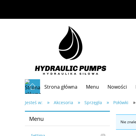
Strona główna
Menu
Nowości
»
»
»
»
Częste pytania
Jesteś w:
Akcesoria
Sprzęgła
Połówki
Menu
Nie znal
Settima
(0)