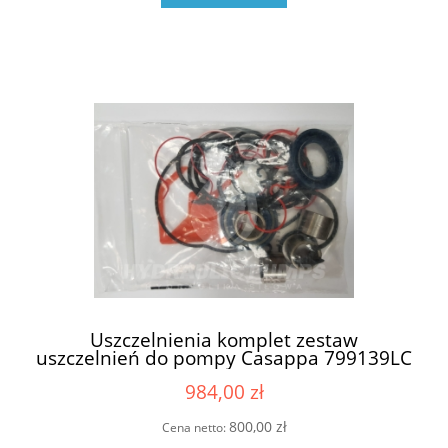
Uszczelnienia komplet zestaw
uszczelnień do pompy Casappa 799139LC
6909807 05258Z (69224990 , 6924989 ,
984,00 zł
6924988)
800,00 zł
Cena netto: