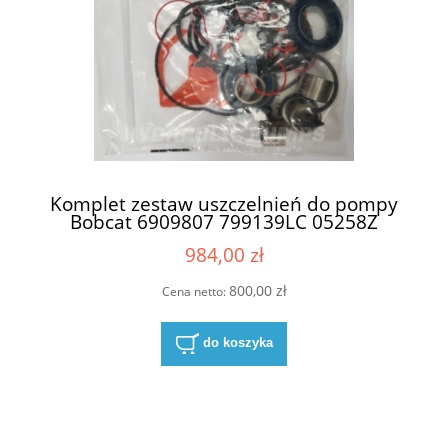
Komplet zestaw uszczelnień do pompy
Bobcat 6909807 799139LC 05258Z
(69224990 , 6924989 , 6924988)
984,00 zł
800,00 zł
Cena netto:
do koszyka